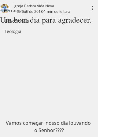
Igreja Batista Vida Nova
Ferramentas
4 de out. de 2018
1 min de leitura
Um bom dia para agradecer.
Devocionais
Teologia
Vamos começar  nosso dia louvando 
o Senhor????