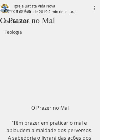
Igreja Batista Vida Nova
Ferramentas
14 de mar. de 2019
2 min de leitura
O Prazer no Mal
Devocionais
Teologia
O Prazer no Mal
'Têm prazer em praticar o mal e 
aplaudem a maldade dos perversos. 
A sabedoria o livrará das ações dos 