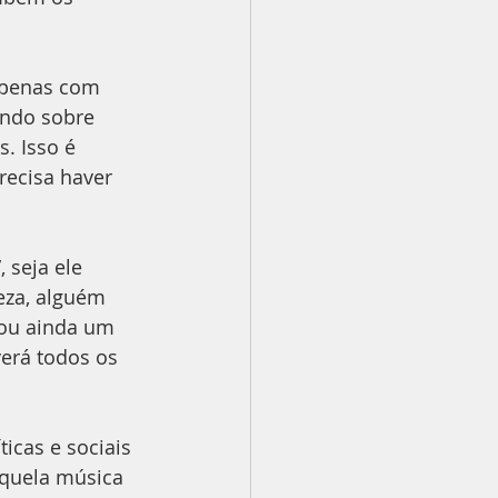
apenas com 
ndo sobre 
. Isso é 
recisa haver 
 seja ele 
eza, alguém 
 ou ainda um 
verá todos os 
icas e sociais 
quela música 