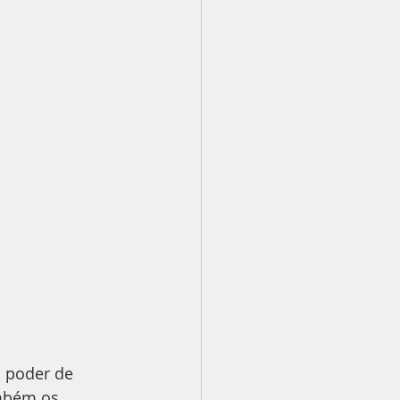
 poder de 
mbém os 