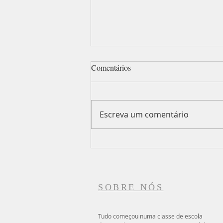
Comentários
Escreva um comentário
A santidade é o hábito de ter a
mesma mente de Deus
SOBRE NÓS
Tudo começou numa classe de escola