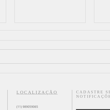
Santidade X Preocupações
Culto
LOCALIZAÇÃO
CADASTRE S
NOTIFICAÇÕE
(11) 989059065