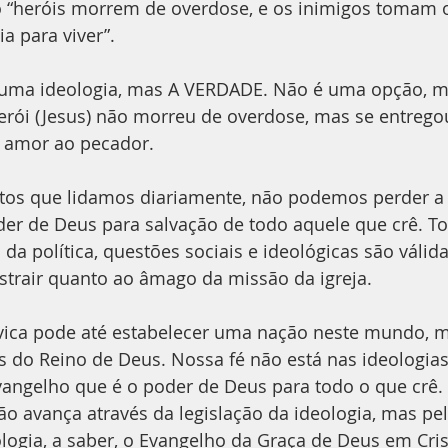
 “heróis morrem de overdose, e os inimigos tomam o
a para viver”.
 uma ideologia, mas A VERDADE. Não é uma opção, 
ói (Jesus) não morreu de overdose, mas se entrego
e amor ao pecador.
tos que lidamos diariamente, não podemos perder a 
er de Deus para salvação de todo aquele que crê. To
da política, questões sociais e ideológicas são válida
strair quanto ao âmago da missão da igreja.
ica pode até estabelecer uma nação neste mundo, m
s do Reino de Deus. Nossa fé não está nas ideologias
vangelho que é o poder de Deus para todo o que crê.
o avança através da legislação da ideologia, mas pel
ogia, a saber, o Evangelho da Graça de Deus em Crist