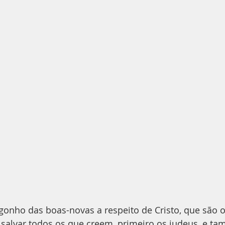
gonho das boas-novas a respeito de Cristo, que são o
salvar todos os que creem, primeiro os judeus, e ta