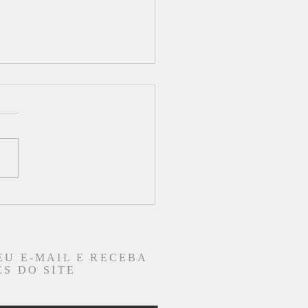
s de oração esvaziados.
EU E-MAIL E RECEBA
S DO SITE