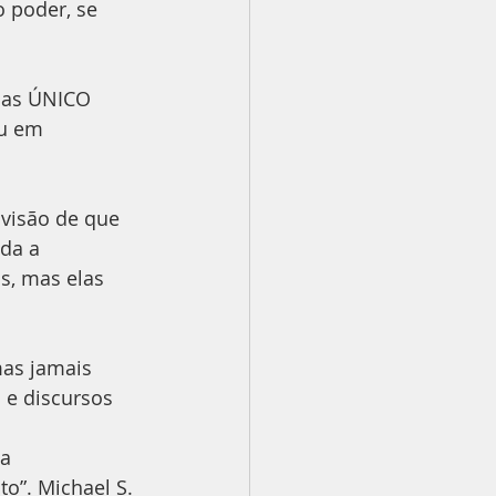
 poder, se 
mas ÚNICO 
u em 
visão de que 
da a 
s, mas elas 
as jamais 
 e discursos 
a 
o”. Michael S. 