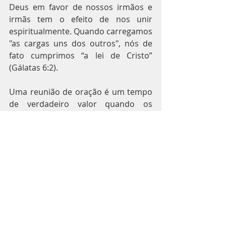
Deus em favor de nossos irmãos e 
irmãs tem o efeito de nos unir 
espiritualmente. Quando carregamos 
"as cargas uns dos outros", nós de 
fato cumprimos “a lei de Cristo” 
(Gálatas 6:2).
Uma reunião de oração é um tempo 
de verdadeiro valor quando os 
crentes buscam uma profunda 
intimidade e uma comunhão 
silenciosa com Deus no Seu trono. É 
um tempo de unidade com os 
companheiros crentes na presença 
do Senhor. É um tempo para cuidar 
daqueles que nos rodeiam enquanto 
compartilhamos seus fardos. É um 
momento em que Deus manifesta 
Seu amor eterno e deseja Se 