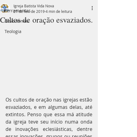
Igreja Batista Vida Nova
Ferramentas
21 de fev. de 2019
4 min de leitura
Cultos de oração esvaziados.
Devocionais
Teologia
Os cultos de oração nas igrejas estão 
esvaziados, e em algumas delas, até 
extintos. Penso que essa má atitude 
da igreja teve seu início numa onda 
de inovações eclesiásticas, dentre 
essas inovações, grupos ou reuniões 